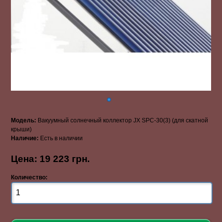
Модель:
Вакуумный солнечный коллектор JX SPС-30(3) (для скатной
крыши)
Наличие:
Есть в наличии
Цена: 19 223 грн.
Количество: