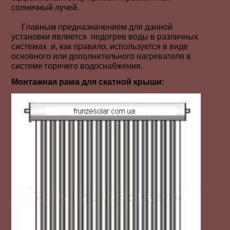
солнечный лучей.
Главным предназначением для данной
установки является подогрев воды в различных
системах и, как правило, используется в виде
основного или дополнительного нагревателя в
системе горячего водоснабжения.
Монтажная рама для скатной крыши: