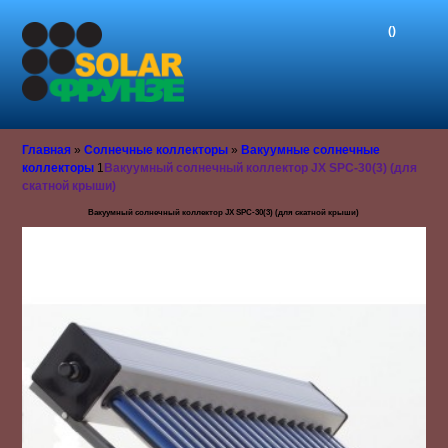
()‎
Главная
»
Солнечные коллекторы
»
Вакуумные солнечные
коллекторы
1
Вакуумный солнечный коллектор JX SPС-30(3) (для
скатной крыши)
Вакуумный солнечный коллектор JX SPС-30(3) (для скатной крыши)