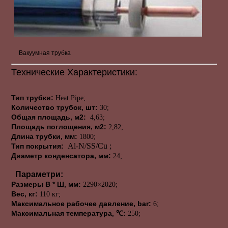
Вакуумная трубка
Технические
Характеристики:
Тип
трубки
:
Heat Pipe;
Количество трубок
, шт:
30;
Общая площадь
, м2:
4,63;
Площадь
поглощения
, м2:
2,82;
Длина
трубки,
мм:
1800;
Al-N/SS/Cu ;
Тип покрытия:
Диаметр
конденсатора,
мм:
24;
П
араметри:
Размеры
В *
Ш,
мм:
2290×2020
;
Вес
, кг:
110 кг;
Максимальное рабочее давление,
bar
:
6;
Максимальная
температура,
℃
:
250;