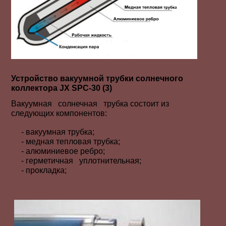
Устройство вакуумной трубки солнечного
коллектора JX SPС-30 (3)
Вакуумная солнечная трубка состоит из
следующих компонентов:
- вакуумная трубка;
- медная тепловая трубка;
- алюминиевое ребро;
- герметичная уплотнительная;
- прокладка;