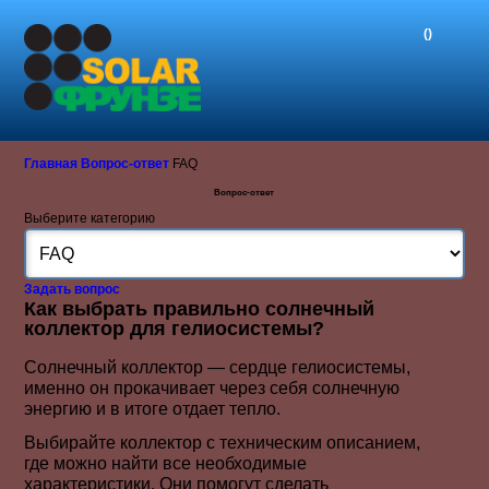
()‎
Главная
Вопрос-ответ
FAQ
Вопрос-ответ
Выберите категорию
Задать вопрос
Как выбрать правильно солнечный
коллектор для гелиосистемы?
Солнечный коллектор — сердце гелиосистемы,
именно он прокачивает через себя солнечную
энергию и в итоге отдает тепло.
Выбирайте коллектор с техническим описанием,
где можно найти все необходимые
характеристики. Они помогут сделать